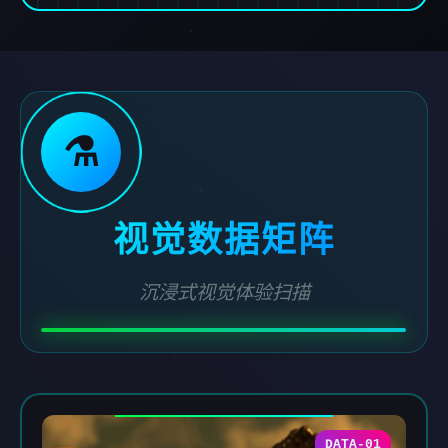
⚗️
视觉数据矩阵
沉浸式视觉体验扫描
DATA-01